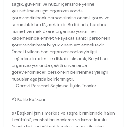
sağlık, güvenlik ve huzur içerisinde yerine
getirebilmeleri için organizasyonda
görevlendirilecek personelimize önemli görev ve
sorumluluklar düşmektedir. Bu itibarla; hacılara
hizmet vermek üzere organizasyonun her
kademesinde ehliyet ve liyakat sahibi personelin
görevlendirilmesi büyük önem arz etmektedir.
Önceki yılların hac organizasyonlarıyla ilgili
değerlendirmeler de dikkate alınarak, Bu yıl hac
organizasyonunda çeşitli unvanlarda
görevlendirilecek personelin belirlenmesiyle ilgili
hususlar aşağıda belirlenmiştir.
I- Görevli Personel Seçimine İlişkin Esaslar
A) Kafile Başkanı
a) Başkanlığımız merkez ve taşra birimlerinde halen
il müftüsü, mushafları inceleme ve kıraat kurulu
üyesi, din işleri yüksek kurulu uzmanı, din işleri