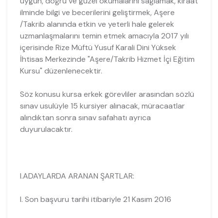
uygun, doğru ve güzel okumalarını sağlamak, kıraat
ilminde bilgi ve becerilerini geliştirmek, Aşere
/Takrib alanında etkin ve yeterli hale gelerek
uzmanlaşmalarını temin etmek amacıyla 2017 yılı
içerisinde Rize Müftü Yusuf Karali Dini Yüksek
İhtisas Merkezinde "Aşere/Takrib Hizmet İçi Eğitim
Kursu" düzenlenecektir.
Söz konusu kursa erkek görevliler arasından sözlü
sınav usulüyle 15 kursiyer alınacak, müracaatlar
alındıktan sonra sınav safahatı ayrıca
duyurulacaktır.
I.ADAYLARDA ARANAN ŞARTLAR:
I. Son başvuru tarihi itibariyle 21 Kasım 2016