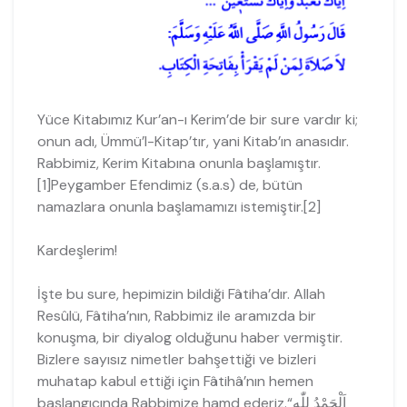
Yüce Kitabımız Kur’an-ı Kerim’de bir sure vardır ki;
onun adı, Ümmü’l-Kitap’tır, yani Kitab’ın anasıdır.
Rabbimiz, Kerim Kitabına onunla başlamıştır.
[1]Peygamber Efendimiz (s.a.s) de, bütün
namazlara onunla başlamamızı istemiştir.[2]
Kardeşlerim!
İşte bu sure, hepimizin bildiği Fâtiha’dır. Allah
Resûlü, Fâtiha’nın, Rabbimiz ile aramızda bir
konuşma, bir diyalog olduğunu haber vermiştir.
Bizlere sayısız nimetler bahşettiği ve bizleri
muhatap kabul ettiği için Fâtihâ’nın hemen
başlangıcında Rabbimize hamd ederiz.“اَلْحَمْدُ لِلّٰهِ