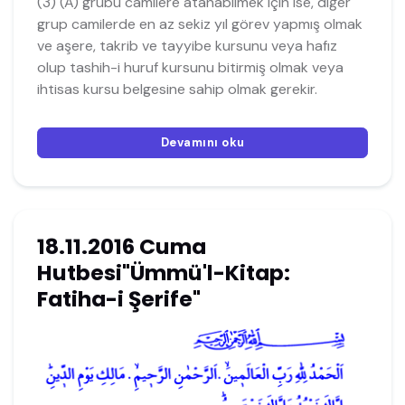
(3) (A) grubu camilere atanabilmek için ise, diğer
grup camilerde en az sekiz yıl görev yapmış olmak
ve aşere, takrib ve tayyibe kursunu veya hafız
olup tashih-i huruf kursunu bitirmiş olmak veya
ihtisas kursu belgesine sahip olmak gerekir.
Devamını oku
18.11.2016 Cuma
Hutbesi"Ümmü'l-Kitap:
Fatiha-i Şerife"