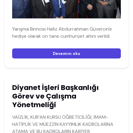
Yarışma Birincisi Hafız Abdurrahman Güvercin'e
hediye olarak on tane cumhuriyet altını verildi
Devamını oku
Diyanet İşleri Başkanlığı
Görev ve Çalışma
Yönetmeliği
VAİZLİK, KUR’AN KURSU ÖĞRETİCİLİĞİ, İMAM-
HATİPLİK VE MÜEZZİN KAYYIMLIK KADROLARINA
ATAMA VE BU KADROLARIN KARİYER