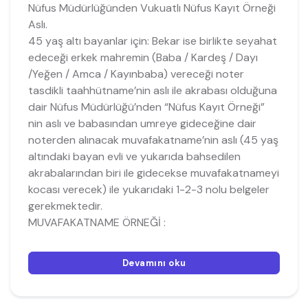
Nüfus Müdürlüğünden Vukuatlı Nüfus Kayıt Örneği
Aslı.
45 yaş altı bayanlar için: Bekar ise birlikte seyahat
edeceği erkek mahremin (Baba / Kardeş / Dayı
/Yeğen / Amca / Kayınbaba) vereceği noter
tasdikli taahhütname’nin aslı ile akrabası olduğuna
dair Nüfus Müdürlüğü’nden “Nüfus Kayıt Örneği”
nin aslı ve babasından umreye gideceğine dair
noterden alınacak muvafakatname’nin aslı (45 yaş
altındaki bayan evli ve yukarıda bahsedilen
akrabalarından biri ile gidecekse muvafakatnameyi
kocası verecek) ile yukarıdaki 1-2-3 nolu belgeler
gerekmektedir.
MUVAFAKATNAME ÖRNEĞİ :
Devamını oku