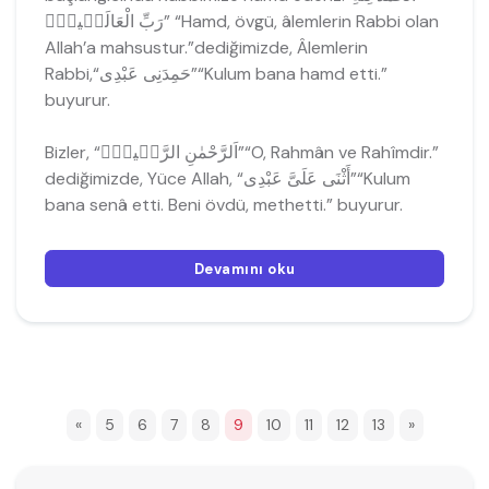
رَبِّ الْعَالَم۪ينَۙ” “Hamd, övgü, âlemlerin Rabbi olan
Allah’a mahsustur.”dediğimizde, Âlemlerin
Rabbi,“حَمِدَنِى عَبْدِى”“Kulum bana hamd etti.”
buyurur.
Bizler, “اَلرَّحْمٰنِ الرَّح۪يمِۙ”“O, Rahmân ve Rahîmdir.”
dediğimizde, Yüce Allah, “أَثْنَى عَلَىَّ عَبْدِى”“Kulum
bana senâ etti. Beni övdü, methetti.” buyurur.
Devamını oku
«
5
6
7
8
9
10
11
12
13
»