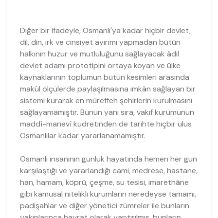
Diğer bir ifadeyle, Osmanlı'ya kadar hiçbir devlet,
dil, din, ırk ve cinsiyet ayırımı yapmadan bütün
halkının huzur ve mutluluğunu sağlayacak âdil
devlet adamı prototipini ortaya koyan ve ülke
kaynaklarının toplumun bütün kesimleri arasında
makûl ölçülerde paylaşılmasına imkân sağlayan bir
sistemi kurarak en müreffeh şehirlerin kurulmasını
sağlayamamıştır. Bunun yanı sıra, vakıf kurumunun
maddî-manevî kudretinden de tarihte hiçbir ulus
Osmanlılar kadar yararlanamamıştır.
Osmanlı insanının günlük hayatında hemen her gün
karşılaştığı ve yararlandığı cami, medrese, hastane,
han, hamam, köprü, çeşme, su tesisi, imarethâne
gibi kamusal nitelikli kurumların neredeyse tamamı,
padişahlar ve diğer yönetici zümreler ile bunların
yakınlarınca hayrat olarak yaptırılmış, bunların