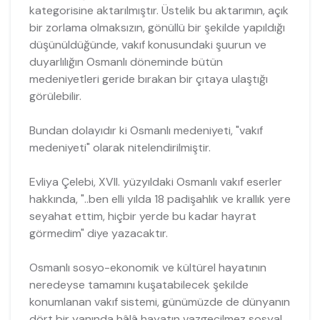
kategorisine aktarılmıştır. Üstelik bu aktarımın, açık
bir zorlama olmaksızın, gönüllü bir şekilde yapıldığı
düşünüldüğünde, vakıf konusundaki şuurun ve
duyarlılığın Osmanlı döneminde bütün
medeniyetleri geride bırakan bir çıtaya ulaştığı
görülebilir.
Bundan dolayıdır ki Osmanlı medeniyeti, "vakıf
medeniyeti" olarak nitelendirilmiştir.
Evliya Çelebi, XVII. yüzyıldaki Osmanlı vakıf eserler
hakkında, "..ben elli yılda 18 padişahlık ve krallık yere
seyahat ettim, hiçbir yerde bu kadar hayrat
görmedim" diye yazacaktır.
Osmanlı sosyo-ekonomik ve kültürel hayatının
neredeyse tamamını kuşatabilecek şekilde
konumlanan vakıf sistemi, günümüzde de dünyanın
dört bir yanında hâlâ hayatın vazgeçilmez sosyal