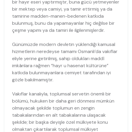
bir hayır eseri yaptırmıştır, buna gücü yetmeyenler
bir mektep veya camiyi, ya tamir ettirmiş ya da
tamirine madden-manen-bedenen katkıda
bulunmuş, bunu da yapamayanlar hiç değilse bir
çeşme yapımı ya da tamiri ile ilgilenmişlerdir.
Günümüzde modern devletin yüklendiği kamusal
hizmetlerin neredeyse tamamı Osmanlı’da vakıflar
eliyle yerine getirilmiş, sahip oldukları maddî
imkânlara rağmen “hayr u hasenat kültürüne”
katkıda bulunmayanlara cemiyet tarafından iyi
gözle bakılmamıştır.
Vakıflar kanalıyla, toplumsal servetin önemli bir
bölümü, hukuken bir daha geri dönmesi mümkün
olmayacak şekilde toplumun en zengin
tabakalarından en alt tabakalarına ulaşacak
şekilde; bir başka deyişle özel mülkiyete konu
olmaktan çıkartılarak toplumsal mülkiyet