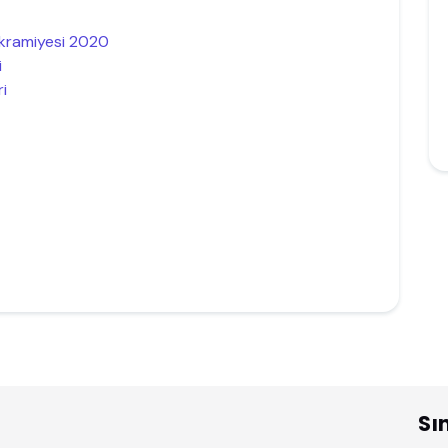
İkramiyesi 2020
i
i
Sı