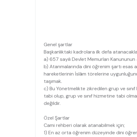
Genel şartlar
Başkanlıktaki kadrolara ilk defa atanacakla
a) 657 sayılı Devlet Memurları Kanununun 4
b) Atanmalarında dini öğrenim şartı esas al
hareketlerinin İslâm törelerine uygunluğunu
taşımak.
c) Bu Yönetmelikte zikredilen grup ve sını
tabi olup, grup ve sınıf hizmetine tabi ol
değildir.
Özel Şartlar
Cami rehberi olarak atanabilmek için;
1) En az orta öğrenim düzeyinde dini öğr