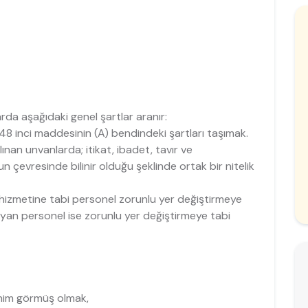
rda aşağıdaki genel şartlar aranır:
8 inci maddesinin (A) bendindeki şartları taşımak.
ınan unvanlarda; itikat, ibadet, tavır ve
n çevresinde bilinir olduğu şeklinde ortak bir nitelik
f hizmetine tabi personel zorunlu yer değiştirmeye
mayan personel ise zorunlu yer değiştirmeye tabi
enim görmüş olmak,