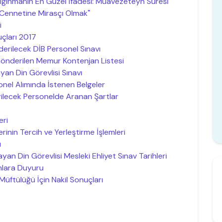
ığınmanın En Güzel İfadesi: Muavezeteyn Suresi"
Cennetine Mirasçı Olmak"
i
uçları 2017
derilecek DİB Personel Sınavı
 Gönderilen Memur Kontenjan Listesi
yan Din Görevlisi Sınavı
onel Alımında İstenen Belgeler
rilecek Personelde Aranan Şartlar
eri
rinin Tercih ve Yerleştirme İşlemleri
ı
ayan Din Görevlisi Mesleki Ehliyet Sınav Tarihleri
nlara Duyuru
e Müftülüğü İçin Nakil Sonuçları