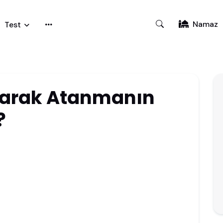
Namaz
Test
larak Atanmanın
?