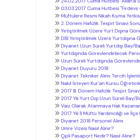
24.02.2017 Cuma Hutbesi "Allah'a S
03.03.2017 Cuma Hutbesi "Firdevs 
Müftülere Resmi Nikah Kıyma Yetkis
2. Dönem Hafızlık Tespit Sınavı Son
Yetiştirilmek Üzere Yurt Dışına Gön
DİB Yetiştirilmek Üzere Yurtdışına
Diyanet Uzun Süreli Yurtdışı Bay/Ba
Yurtdışında Görevlendirilecek Pers
Uzun Süreli Yurtdışında Görevlendi
Diyanet Duyuru 2018
Diyanet Tekniker Alımı Tercih İşleml
Nakil İsteyen Kur'an Kursu Öğreticile
2017 III. Dönem Hafızlık Tespit Sınav
2017 Yılı Yurt Dışı Uzun Süreli Bay/B
Vaiz Olarak Atanmaya Hak Kazana
2017 Yılı İl Müftü Yardımcılığı ve İlç
Diyanet 2018 Personel Alımı
Umre Vizesi Nasıl Alınır?
Çipli Pasaport Nedir? Nasıl Alınır?