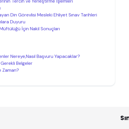
rinin Tercih ve Yerleştirme İşlemleri
ı
ayan Din Görevlisi Mesleki Ehliyet Sınav Tarihleri
nlara Duyuru
e Müftülüğü İçin Nakil Sonuçları
enler Nereye,Nasıl Başvuru Yapacaklar?
Gerekli Belgeler
Ne Zaman?
Sı