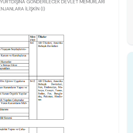
A YURTDIŞINA GÖNDERİLECEK DEVLET MEMURLARI
JANLARA İLİŞKİN (I)