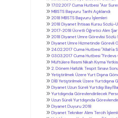
17.02.2017 Cuma Hutbesi "Asr Suresi
MBSTS Başvuru Tarihi Açıklandı
2018 MBSTS Başvuru İşlemleri
2018 Diyanet İhtisas Kursu Sözlü-
2017-2018 Ücretli Öğretici Alım Şart
2018 Diyanet Umre Görevlisi Sözlü 
Diyanet Umre Hizmetinde Görevli Ol
24.02.2017 Cuma Hutbesi "Allah'a S
03.03.2017 Cuma Hutbesi "Firdevs 
Müftülere Resmi Nikah Kıyma Yetkis
2. Dönem Hafızlık Tespit Sınavı Son
Yetiştirilmek Üzere Yurt Dışına Gön
DİB Yetiştirilmek Üzere Yurtdışına
Diyanet Uzun Süreli Yurtdışı Bay/Ba
Yurtdışında Görevlendirilecek Pers
Uzun Süreli Yurtdışında Görevlendi
Diyanet Duyuru 2018
Diyanet Tekniker Alımı Tercih İşleml