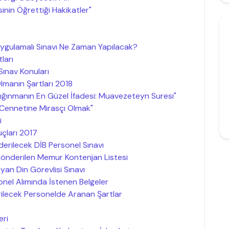
nin Öğrettiği Hakikatler"
Uygulamalı Sınavı Ne Zaman Yapılacak?
ları
Sınav Konuları
manın Şartları 2018
ığınmanın En Güzel İfadesi: Muavezeteyn Suresi"
Cennetine Mirasçı Olmak"
i
uçları 2017
derilecek DİB Personel Sınavı
 Gönderilen Memur Kontenjan Listesi
yan Din Görevlisi Sınavı
onel Alımında İstenen Belgeler
rilecek Personelde Aranan Şartlar
eri