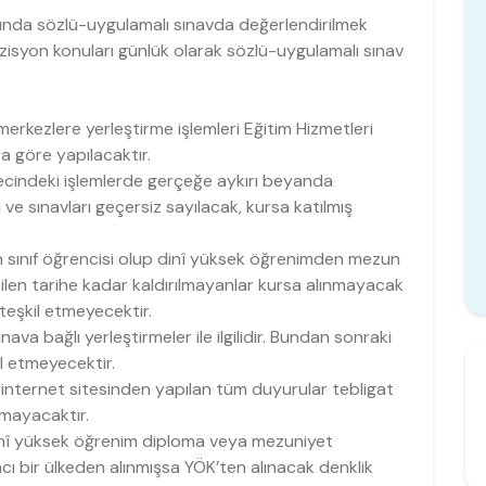
hında sözlü-uygulamalı sınavda değerlendirilmek
isyon konuları günlük olarak sözlü-uygulamalı sınav
erkezlere yerleştirme işlemleri Eğitim Hizmetleri
a göre yapılacaktır.
recindeki işlemlerde gerçeğe aykırı beyanda
e sınavları geçersiz sayılacak, kursa katılmış
n sınıf öğrencisi olup dinî yüksek öğrenimden mezun
tilen tarihe kadar kaldırılmayanlar kursa alınmayacak
 teşkil etmeyecektir.
nava bağlı yerleştirmeler ile ilgilidir. Bundan sonraki
l etmeyecektir.
zın internet sitesinden yapılan tüm duyurular tebligat
lmayacaktır.
dinî yüksek öğrenim diploma veya mezuniyet
ncı bir ülkeden alınmışsa YÖK’ten alınacak denklik