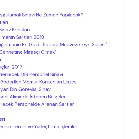
Uygulamalı Sınavı Ne Zaman Yapılacak?
ları
Sınav Konuları
manın Şartları 2018
ığınmanın En Güzel İfadesi: Muavezeteyn Suresi"
Cennetine Mirasçı Olmak"
i
uçları 2017
derilecek DİB Personel Sınavı
 Gönderilen Memur Kontenjan Listesi
yan Din Görevlisi Sınavı
onel Alımında İstenen Belgeler
rilecek Personelde Aranan Şartlar
eri
rinin Tercih ve Yerleştirme İşlemleri
ı