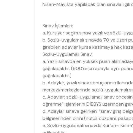
Nisan-Mayısta yapılacak olan sınavla ilgili d
Sınav İşlemleri:
a. Kursiyer seçim sınavı yazılı ve sözlü-uyg
b. Sözlü-uygulamalı sınavda 70 ve üzeri pu
girebilen adaylar kursa katılmaya hak kaza
Sözlü-Uygulamalı Sınav:
a. Yazılı sınavda en yüksek puan alan aday
çağrılacaktır. (900’üncü adayla aynı puan
çağrılacaktır.)
b. Adaylar, yazılı sınav sonuçlarının ilanı
merkezi/merkezlerinde sözlü-uygulamalı sın
c. Adaylar; sözlü-uygulamalı sınav öncesind
öğrenme” işlemlerini DİBBYS üzerinden gerç
d. Adaylar sınava gelirken; “sınav giriş belges
belgelerinden birini (nüfus cüzdanı, pasap
e. Sözlü-uygulamalı sınavda Kur’an-ı Kerim
edilecektir.