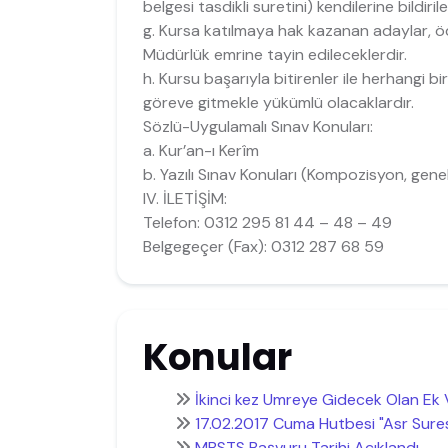
belgesi tasdikli suretini) kendilerine bildi
g. Kursa katılmaya hak kazanan adaylar, öd
Müdürlük emrine tayin edileceklerdir.
h. Kursu başarıyla bitirenler ile herhangi bir
göreve gitmekle yükümlü olacaklardır.
Sözlü-Uygulamalı Sınav Konuları:
a. Kur’an-ı Kerîm
b. Yazılı Sınav Konuları (Kompozisyon, genel 
IV. İLETİŞİM:
Telefon: 0312 295 81 44 – 48 – 49
Belgegeçer (Fax): 0312 287 68 59
Konular
İkinci kez Umreye Gidecek Olan Ek
17.02.2017 Cuma Hutbesi "Asr Suresi
MBSTS Başvuru Tarihi Açıklandı