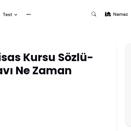
Namaz
Test
isas Kursu Sözlü-
avı Ne Zaman