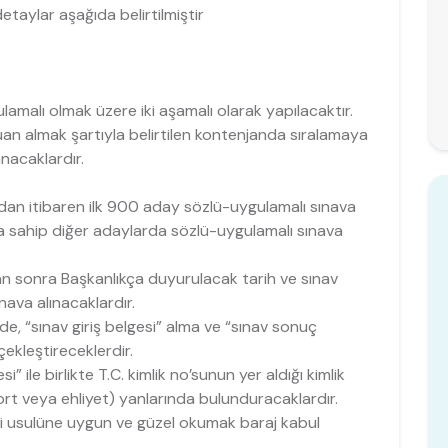
etaylar aşağıda belirtilmiştir
ulamalı olmak üzere iki aşamalı olarak yapılacaktır.
an almak şartıyla belirtilen kontenjanda sıralamaya
nacaklardır.
dan itibaren ilk 900 aday sözlü-uygulamalı sınava
a sahip diğer adaylarda sözlü-uygulamalı sınava
ndan sonra Başkanlıkça duyurulacak tarih ve sınav
ava alınacaklardır.
e, “sınav giriş belgesi” alma ve “sınav sonuç
ekleştireceklerdir.
i” ile birlikte T.C. kimlik no’sunun yer aldığı kimlik
ort veya ehliyet) yanlarında bulunduracaklardır.
’i usulüne uygun ve güzel okumak baraj kabul