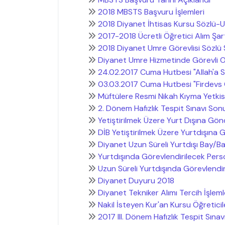
2018 MBSTS Başvuru İşlemleri
2018 Diyanet İhtisas Kursu Sözlü-
2017-2018 Ücretli Öğretici Alım Şart
2018 Diyanet Umre Görevlisi Sözlü 
Diyanet Umre Hizmetinde Görevli Ol
24.02.2017 Cuma Hutbesi "Allah'a S
03.03.2017 Cuma Hutbesi "Firdevs 
Müftülere Resmi Nikah Kıyma Yetkis
2. Dönem Hafızlık Tespit Sınavı Son
Yetiştirilmek Üzere Yurt Dışına Gön
DİB Yetiştirilmek Üzere Yurtdışına
Diyanet Uzun Süreli Yurtdışı Bay/Ba
Yurtdışında Görevlendirilecek Pers
Uzun Süreli Yurtdışında Görevlendi
Diyanet Duyuru 2018
Diyanet Tekniker Alımı Tercih İşleml
Nakil İsteyen Kur'an Kursu Öğreticile
2017 III. Dönem Hafızlık Tespit Sınav