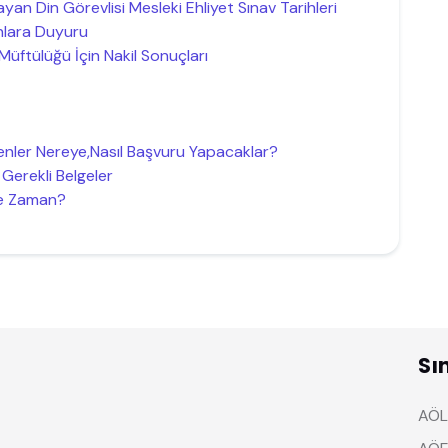
ayan Din Görevlisi Mesleki Ehliyet Sınav Tarihleri
nlara Duyuru
e Müftülüğü İçin Nakil Sonuçları
enler Nereye,Nasıl Başvuru Yapacaklar?
Gerekli Belgeler
Ne Zaman?
Sı
AÖL 