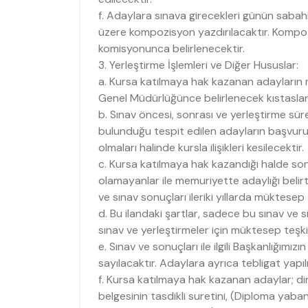
f. Adaylara sınava girecekleri günün saba
üzere kompozisyon yazdırılacaktır. Kompoz
komisyonunca belirlenecektir.
3. Yerleştirme İşlemleri ve Diğer Hususlar:
a. Kursa katılmaya hak kazanan adayların m
Genel Müdürlüğünce belirlenecek kıstaslar
b. Sınav öncesi, sonrası ve yerleştirme sü
bulunduğu tespit edilen adayların başvuru v
olmaları halinde kursla ilişikleri kesilecektir.
c. Kursa katılmaya hak kazandığı halde so
olamayanlar ile memuriyette adaylığı belir
ve sınav sonuçları ileriki yıllarda müktesep
d. Bu ilandaki şartlar, sadece bu sınav ve sı
sınav ve yerleştirmeler için müktesep teşki
e. Sınav ve sonuçları ile ilgili Başkanlığımı
sayılacaktır. Adaylara ayrıca tebligat yapı
f. Kursa katılmaya hak kazanan adaylar; 
belgesinin tasdikli suretini, (Diploma yaba