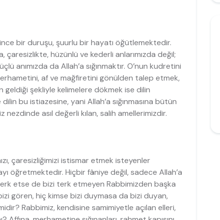
ince bir duruşu, şuurlu bir hayatı öğütlemektedir.
, çaresizlikte, hüzünlü ve kederli anlarımızda değil;
güçlü anımızda da Allah’a sığınmaktır. O’nun kudretini
merhametini, af ve mağfiretini gönülden talep etmek,
en geldiği şekliyle kelimelere dökmek ise dilin
ve dilin bu istiazesine, yani Allah’a sığınmasına bütün
z nezdinde asıl değerli kılan, salih amellerimizdir.
ızı, çaresizliğimizi istismar etmek isteyenler
mayı öğretmektedir. Hiçbir fâniye değil, sadece Allah’a
i terk etse de bizi terk etmeyen Rabbimizden başka
bizi gören, hiç kimse bizi duymasa da bizi duyan,
dir? Rabbimiz, kendisine samimiyetle açılan elleri,
 mı? Affına, merhametine sığınanları, rahmet kapısını