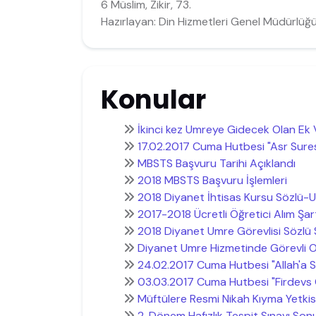
6 Müslim, Zikir, 73.
Hazırlayan: Din Hizmetleri Genel Müdürlüğ
Konular
İkinci kez Umreye Gidecek Olan Ek
17.02.2017 Cuma Hutbesi "Asr Suresi
MBSTS Başvuru Tarihi Açıklandı
2018 MBSTS Başvuru İşlemleri
2018 Diyanet İhtisas Kursu Sözlü-
2017-2018 Ücretli Öğretici Alım Şart
2018 Diyanet Umre Görevlisi Sözlü 
Diyanet Umre Hizmetinde Görevli Ol
24.02.2017 Cuma Hutbesi "Allah'a S
03.03.2017 Cuma Hutbesi "Firdevs 
Müftülere Resmi Nikah Kıyma Yetkis
2. Dönem Hafızlık Tespit Sınavı Son