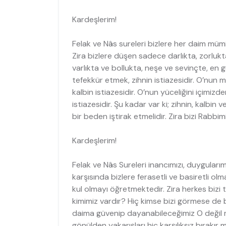
Kardeşlerim!
Felak ve Nâs sureleri bizlere her daim müm
Zira bizlere düşen sadece darlıkta, zorlukta
varlıkta ve bollukta, neşe ve sevinçte, en 
tefekkür etmek, zihnin istiazesidir. O’nun 
kalbin istiazesidir. O’nun yüceliğini içimizd
istiazesidir. Şu kadar var ki; zihnin, kalbin 
bir beden iştirak etmelidir. Zira bizi Rabbimi
Kardeşlerim!
Felak ve Nâs Sureleri inancımızı, duygularım
karşısında bizlere ferasetli ve basiretli ol
kul olmayı öğretmektedir. Zira herkes biz
kimimiz vardır? Hiç kimse bizi görmese de 
daima güvenip dayanabileceğimiz O değil mi
gönülden yakarışları hiç karşılıksız bırakır