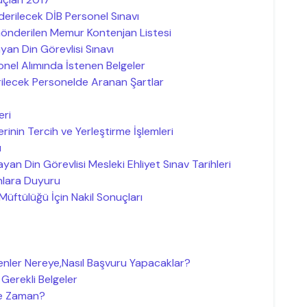
derilecek DİB Personel Sınavı
 Gönderilen Memur Kontenjan Listesi
yan Din Görevlisi Sınavı
onel Alımında İstenen Belgeler
rilecek Personelde Aranan Şartlar
eri
rinin Tercih ve Yerleştirme İşlemleri
ı
ayan Din Görevlisi Mesleki Ehliyet Sınav Tarihleri
nlara Duyuru
e Müftülüğü İçin Nakil Sonuçları
enler Nereye,Nasıl Başvuru Yapacaklar?
Gerekli Belgeler
Ne Zaman?