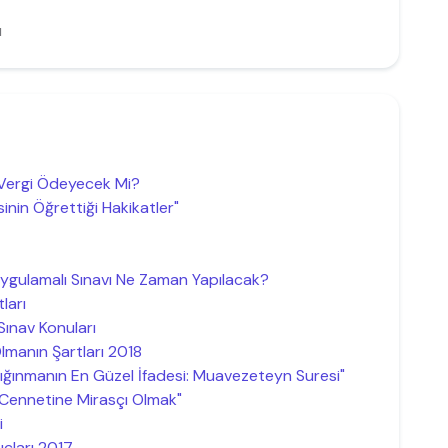
ü
 Vergi Ödeyecek Mi?
nin Öğrettiği Hakikatler"
Uygulamalı Sınavı Ne Zaman Yapılacak?
ları
Sınav Konuları
manın Şartları 2018
ığınmanın En Güzel İfadesi: Muavezeteyn Suresi"
Cennetine Mirasçı Olmak"
i
uçları 2017