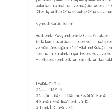
çalanları hiç mahrum ve mağdur eder mi? Y
Diller, içtenlikle O’nu yüceltip O’na yalvars
Kıymetli Kardeşlerim!
Hutbemizi Peygamberimiz (s.a.s)’in bizlere ö
türlü kem nazardan, şerden ve şer sahipler
ve hükmüne sığınırız.”4 “Allah’ım! Kulağımız
şerrinden, kalbimizin şerrinden, heva ve heve
Acizlikten, tembellikten, cimrilikten, korkak
1 Felâk, 113/1-5
2 Nass, 114/1-6.
3 Nesâî, İstiâze, 1; Dârimî, Fezâilü’l-Kur’ân, 2
4 Buhârî, Ehâdîsü’l-enbiyâ, 10.
5 TirmizÎ, Deavât, 74.