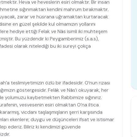
tmektir. Heva ve heveslerin esiri olmaktır. Bir insan
rahmetine sığınmaktan kendini mahrum bırakmaktır.
oruyacak, zarar ve hüsrana uğramaktan kurtaracak
isine en güzel şekilde kul olmamızın yollarını
lere hediye ettiği Felak ve Nâs isimli iki muhteşem
iştir. Bu yüzdendir ki Peygamberimiz (s.a.s),
fadesi olarak nitelediği bu iki sureyi çokça
ah’a teslimiyetimizin özlü bir ifadesidir. O’nun rızası
ğımızın göstergesidir. Felâk ve Nâs’ı okuyarak, her
inde yolumuzu kaybetmekten Rabbimize sığınırız.
hurafenin, vesvesenin esiri olmaktan O’na iltica
i kararmış, vicdanı taşlaşmışların şerri karşısında
ları ekenlere; duygu ve düşünceleri ifsat ve istismar
ep ederiz. Biliriz ki kendimizi güvende
zdir.