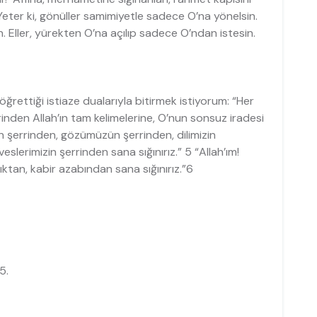
eter ki, gönüller samimiyetle sadece O’na yönelsin.
ın. Eller, yürekten O’na açılıp sadece O’ndan istesin.
ğrettiği istiaze dualarıyla bitirmek istiyorum: “Her
inden Allah’ın tam kelimelerine, O’nun sonsuz iradesi
ın şerrinden, gözümüzün şerrinden, dilimizin
slerimizin şerrinden sana sığınırız.” 5 “Allah’ım!
lıktan, kabir azabından sana sığınırız.”6
5.