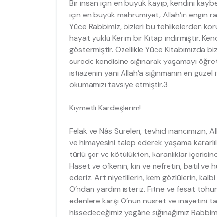
Bir insan için en büyük kayıp, kendini kaybe
için en büyük mahrumiyet, Allah’ın engin 
Yüce Rabbimiz, bizleri bu tehlikelerden k
hayat yüklü Kerim bir Kitap indirmiştir. Kend
göstermiştir. Özellikle Yüce Kitabımızda biz
surede kendisine sığınarak yaşamayı öğretm
istiazenin yani Allah’a sığınmanın en güzel i
okumamızı tavsiye etmiştir.3
Kıymetli Kardeşlerim!
Felak ve Nâs Sureleri, tevhid inancımızın, All
ve himayesini talep ederek yaşama kararlılı
türlü şer ve kötülükten, karanlıklar içeris
Haset ve öfkenin, kin ve nefretin, batıl ve 
ederiz. Art niyetlilerin, kem gözlülerin, kalb
O’ndan yardım isteriz. Fitne ve fesat tohum
edenlere karşı O’nun nusret ve inayetini tal
hissedeceğimiz yegâne sığınağımız Rabbimi