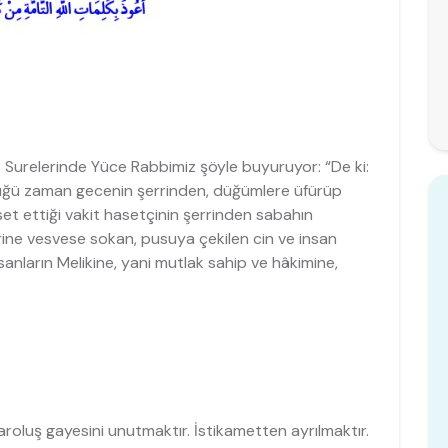
urelerinde Yüce Rabbimiz şöyle buyuruyor: “De ki:
ktüğü zaman gecenin şerrinden, düğümlere üfürüp
t ettiği vakit hasetçinin şerrinden sabahın
lerine vesvese sokan, pusuya çekilen cin ve insan
sanların Melikine, yani mutlak sahip ve hâkimine,
aroluş gayesini unutmaktır. İstikametten ayrılmaktır.