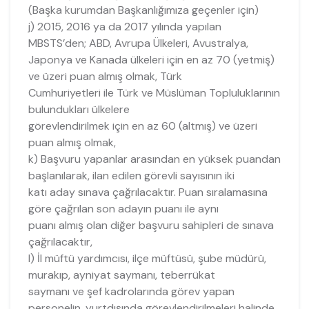
(Başka kurumdan Başkanlığımıza geçenler için)
j) 2015, 2016 ya da 2017 yılında yapılan
MBSTS’den; ABD, Avrupa Ülkeleri, Avustralya,
Japonya ve Kanada ülkeleri için en az 70 (yetmiş)
ve üzeri puan almış olmak, Türk
Cumhuriyetleri ile Türk ve Müslüman Topluluklarının
bulundukları ülkelere
görevlendirilmek için en az 60 (altmış) ve üzeri
puan almış olmak,
k) Başvuru yapanlar arasından en yüksek puandan
başlanılarak, ilan edilen görevli sayısının iki
katı aday sınava çağrılacaktır. Puan sıralamasına
göre çağrılan son adayın puanı ile aynı
puanı almış olan diğer başvuru sahipleri de sınava
çağrılacaktır,
l) İl müftü yardımcısı, ilçe müftüsü, şube müdürü,
murakıp, ayniyat saymanı, teberrükat
saymanı ve şef kadrolarında görev yapan
personelin, yurtdışında görevlendirilmeleri halinde