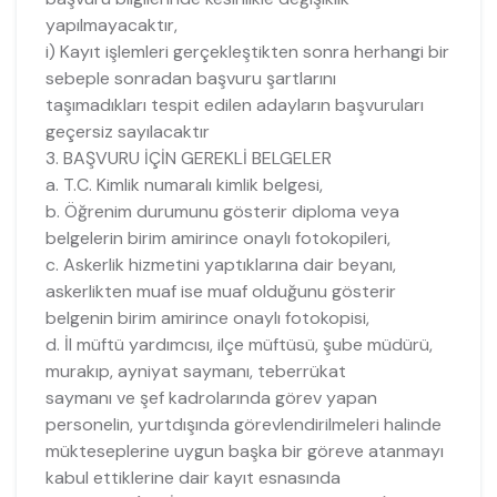
yapılmayacaktır,
i) Kayıt işlemleri gerçekleştikten sonra herhangi bir
sebeple sonradan başvuru şartlarını
taşımadıkları tespit edilen adayların başvuruları
geçersiz sayılacaktır
3. BAŞVURU İÇİN GEREKLİ BELGELER
a. T.C. Kimlik numaralı kimlik belgesi,
b. Öğrenim durumunu gösterir diploma veya
belgelerin birim amirince onaylı fotokopileri,
c. Askerlik hizmetini yaptıklarına dair beyanı,
askerlikten muaf ise muaf olduğunu gösterir
belgenin birim amirince onaylı fotokopisi,
d. İl müftü yardımcısı, ilçe müftüsü, şube müdürü,
murakıp, ayniyat saymanı, teberrükat
saymanı ve şef kadrolarında görev yapan
personelin, yurtdışında görevlendirilmeleri halinde
mükteseplerine uygun başka bir göreve atanmayı
kabul ettiklerine dair kayıt esnasında