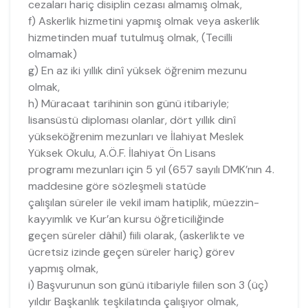
cezaları hariç disiplin cezası almamış olmak,
f) Askerlik hizmetini yapmış olmak veya askerlik
hizmetinden muaf tutulmuş olmak, (Tecilli
olmamak)
g) En az iki yıllık dinî yüksek öğrenim mezunu
olmak,
h) Müracaat tarihinin son günü itibariyle;
lisansüstü diploması olanlar, dört yıllık dinî
yükseköğrenim mezunları ve İlahiyat Meslek
Yüksek Okulu, A.Ö.F. İlahiyat Ön Lisans
programı mezunları için 5 yıl (657 sayılı DMK’nın 4.
maddesine göre sözleşmeli statüde
çalışılan süreler ile vekil imam hatiplik, müezzin-
kayyımlık ve Kur’an kursu öğreticiliğinde
geçen süreler dâhil) fiili olarak, (askerlikte ve
ücretsiz izinde geçen süreler hariç) görev
yapmış olmak,
i) Başvurunun son günü itibariyle fiilen son 3 (üç)
yıldır Başkanlık teşkilatında çalışıyor olmak,