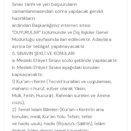
Sınav tarihi ve yeri başvuruların
tamamlanmasından sonra yapılacak gerekli
hazırlıkların
ardından Başkanlığımız internet sitesi
“DUYURULAR” bölümünde ve Dış İlişkiler Genel
Müdürlüğü sayfasında ilan edilecektir. Adaylara
ayrıca bir tebligat yapılmayacaktır.
5. SINAVIN ŞEKLİ VE KONULARI
a. Mesleki Ehliyet Sınavı sözlü şeklinde yapılacaktır.
b. Mesleki Ehliyet Sınavı aşağıdaki konuları
kapsayacaktır;
1) Kur’an-ı Kerim (Tecvid kuralları ve uygulaması,
maharic-i hurûf, ezber olarak Yâsin,
Mülk, Fetih, Hucurât, Rahmân sureleri ve Amme
cüzü),
2) Temel İslam Bilimleri (Kur’an-ı Kerim’in ana
konuları, meâl, Kur’an Yolu Tefsiri, tefsir
ve hadis usulü, hadis (Riyazu’s-Sâlihîn), İslâm
ilmihali, İslâm dininin temel kaynakları,